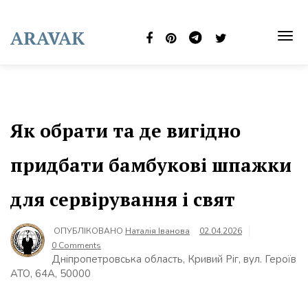
Skip
to
ARAVAK
content
TOG
NAVI
Як обрати та де вигідно
придбати бамбукові шпажки
для сервірування і свят
ОПУБЛІКОВАНО
Наталія Іванова
02.04.2026
0 Comments
Дніпропетровська область, Кривий Ріг, вул. Героїв
АТО, 64А, 50000