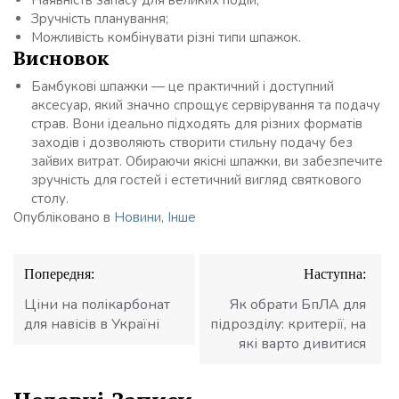
Зручність планування;
Можливість комбінувати різні типи шпажок.
Висновок
Бамбукові шпажки — це практичний і доступний
аксесуар, який значно спрощує сервірування та подачу
страв. Вони ідеально підходять для різних форматів
заходів і дозволяють створити стильну подачу без
зайвих витрат. Обираючи якісні шпажки, ви забезпечите
зручність для гостей і естетичний вигляд святкового
столу.
Опубліковано в
Новини
,
Інше
Навігація
Попередня:
Наступна:
записів
Ціни на полікарбонат
Як обрати БпЛА для
для навісів в Україні
підрозділу: критерії, на
які варто дивитися